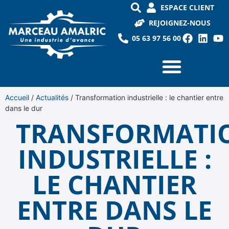
ESPACE CLIENT
REJOIGNEZ-NOUS
05 63 97 56 00
Accueil
/
Actualités
/
Transformation industrielle : le chantier entre
dans le dur
TRANSFORMATI
INDUSTRIELLE :
LE CHANTIER
ENTRE DANS LE