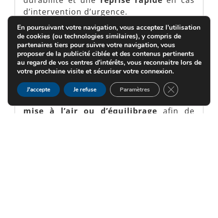
d’intervention d’urgence.
En poursuivant votre navigation, vous acceptez l'utilisation
de cookies (ou technologies similaires), y compris de
partenaires tiers pour suivre votre navigation, vous
proposer de la publicité ciblée et des contenus pertinents
au regard de vos centres d'intérêts, vous reconnaitre lors de
votre prochaine visite et sécuriser votre connexion.
Dépose facilitée
FERMER LA B
J'accepte
Je refuse
Paramètres
Nous pouvons intégrer une
vanne de
mise à l’air ou d’équilibrage
afin de
faciliter la dépose du batardeau après
intervention, en
réduisant les effets de
pression résiduelle
et en assurant une
extraction sans à-coups.