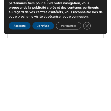
alimentation four à clinker
partenaires tiers pour suivre votre navigation, vous
proposer de la publicité ciblée et des contenus pertinents
Résistance thermique renforcée,
au regard de vos centres d'intérêts, vous reconnaitre lors de
capotage hermétique, maintenance
votre prochaine visite et sécuriser votre connexion.
facilitée.
FERMER LA B
J'accepte
Je refuse
Paramètres
Ligne de transport vers silos
multiples
Transporteur navette avec système de
translation motorisée et guidage
sécurisé.