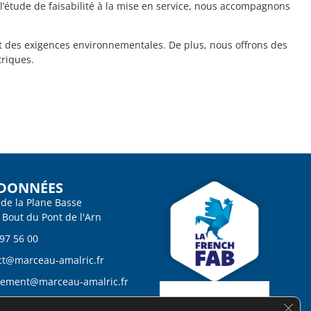
 l’étude de faisabilité à la mise en service, nous accompagnons
et des exigences environnementales. De plus, nous offrons des
triques.
DONNÉES
 de la Plane Basse
 Bout du Pont de l'Arn
 97 56 00
ct@marceau-amalric.fr
tement@marceau-amalric.fr
ques des cookies
FERM