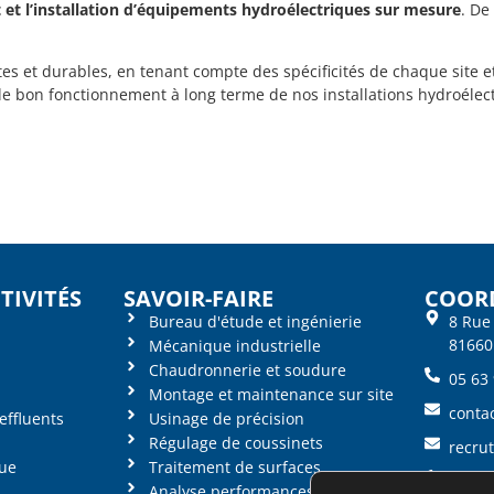
 et l’installation d’équipements hydroélectriques sur mesure
. De
es et durables, en tenant compte des spécificités de chaque site 
le bon fonctionnement à long terme de nos installations hydroélec
TIVITÉS
SAVOIR-FAIRE
COOR
Bureau d'étude et ingénierie
8 Rue
81660
Mécanique industrielle
Chaudronnerie et soudure
05 63
Montage et maintenance sur site
conta
effluents
Usinage de précision
Régulage de coussinets
recru
ue
Traitement de surfaces
Politi
Analyse performances machines