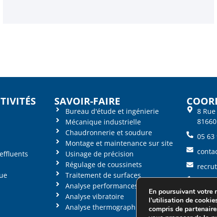
TIVITÉS
SAVOIR-FAIRE
COOR
Bureau d'étude et ingénierie
8 Rue
81660
Mécanique industrielle
Chaudronnerie et soudure
05 63
Montage et maintenance sur site
conta
effluents
Usinage de précision
Régulage de coussinets
recru
ue
Traitement de surfaces
Politi
Analyse performances machines
En poursuivant votre 
Analyse vibratoire
Politi
l'utilisation de cookie
Analyse thermographique
compris de partenaires
Menti