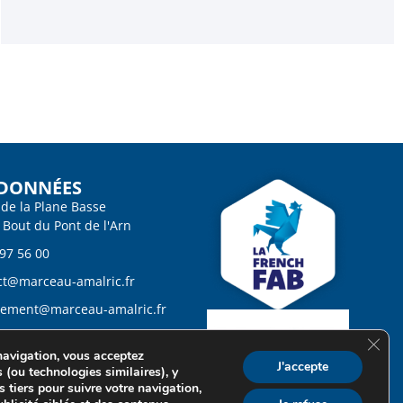
DONNÉES
 de la Plane Basse
 Bout du Pont de l'Arn
 97 56 00
ct@marceau-amalric.fr
tement@marceau-amalric.fr
ques des cookies
FERM
navigation, vous acceptez
ques de confidentialité
J'accepte
s (ou technologies similaires), y
 tiers pour suivre votre navigation,
ons légales